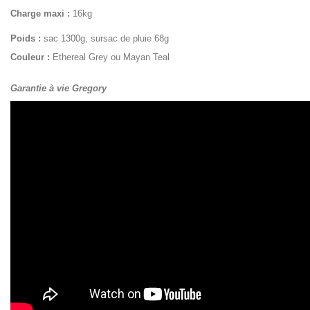
Charge maxi :
16kg
Poids :
sac
1300g, sursac de pluie 68g
Couleur :
Ethereal Grey ou Mayan Teal
Garantie à vie Gregory