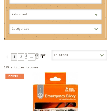
Tous
Fabricant
Bushcraft / Survie
Catégories
Trier par :
En Stock
3
7
1
2
...
199 articles trouvés
PROMO !