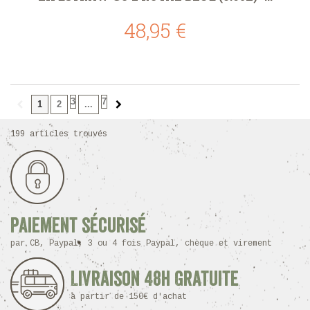
48,95 €
3
7
1
2
...
199 articles trouvés
Paiement sécurisé
par CB, Paypal, 3 ou 4 fois Paypal, chèque et virement
Livraison 48h Gratuite
à partir de 150€ d'achat