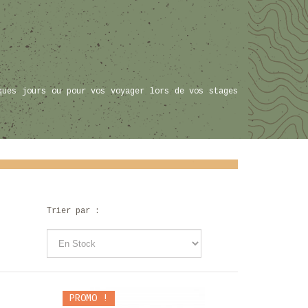
ques jours ou pour vos voyager lors de vos stages
Trier par :
PROMO !