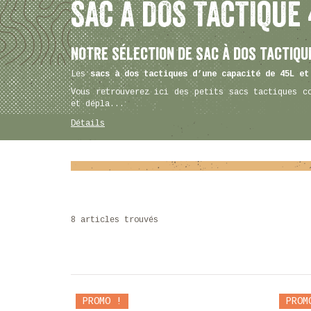
SAC À DOS TACTIQUE 
Notre sélection de sac à dos tactique
Les
sacs à dos tactiques d’une capacité de 45L et
Vous retrouverez ici des petits sacs tactiques c
et dépla...
Détails
8 articles trouvés
PROMO !
PROM