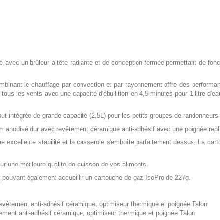
avec un brûleur à tête radiante et de conception fermée permettant de fon
mbinant le chauffage par convection et par rayonnement offre des performa
s les vents avec une capacité d'ébullition en 4,5 minutes pour 1 litre d'eau. 
 intégrée de grande capacité (2,5L) pour les petits groupes de randonneurs
nium anodisé dur avec revêtement céramique
anti-adhésif avec une poignée repl
une excellente stabilité et la casserole s'emboîte parfaitement dessus. La ca
 une meilleure qualité de cuisson de vos aliments.
 pouvant également accueillir un cartouche de gaz IsoPro de 227g.
revêtement anti-adhésif céramique, optimiseur thermique et poignée Talon
tement anti-adhésif céramique, optimiseur thermique et poignée Talon