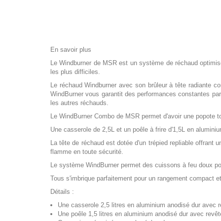
En savoir plus
Le Windburner de MSR est un système de réchaud optimisé 
les plus difficiles.
Le réchaud Windburner avec son brûleur à tête radiante co
WindBurner vous garantit des performances constantes par tou
les autres réchauds.
Le WindBurner Combo de MSR permet d'avoir une popote tout
Une casserole de 2,5L et un poêle à frire d'1,5L en alumi
La tête de réchaud est dotée d'un trépied repliable offrant 
flamme en toute sécurité.
Le système WindBurner permet des cuissons à feu doux pour
Tous s'imbrique parfaitement pour un rangement compact et
Détails :
Une casserole 2,5 litres en aluminium anodisé dur avec 
Une poêle 1,5 litres en aluminium anodisé dur avec revê