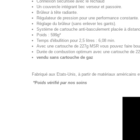
Connexion sécurisée avec le réchaud
Un couvercle intégrant bec verseur et passoire.
Brûleur à tête radiante.
Régulateur de pression pour une performance constante.
Réglage du brûleur (sans enlever les gants).
Système de cartouche anti-basculement placée à distan
Poids : 599g*
Temps d'ébullition pour 2,5 litres : 6,08 min.
Avec une cartouche de 227g MSR vous pouvez faire bouilli
Durée de combustion optimum avec une cartouche de 22
vendu sans cartouche de gaz
Fabriqué aux Etats-Unis, à partir de matériaux américains e
*Poids vérifié par nos soins