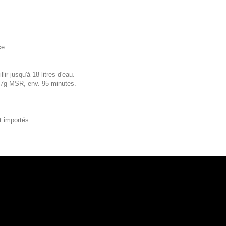
ce
r jusqu'à 18 litres d'eau.
7g MSR, env. 95 minutes.
t importés.