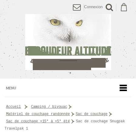
Connexion
MENU
accueil
>
camping / bivouac
>
matériel de couchage randonnée
>
sac de couchage
>
sac de couchage +15° à +5° été
>
Sac de couchage Snugpak
Travelpak 1