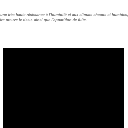
ne très haute résistance à l'humidité et aux climats chauds et humides
re preuve le tissu, ainsi que l'apparition de fuite.