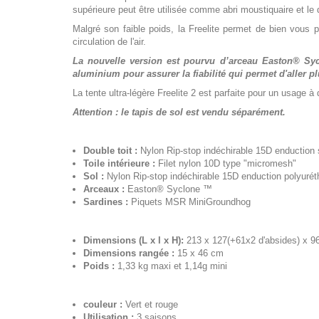
supérieure peut être utilisée comme abri moustiquaire et l
Malgré son faible poids, la Freelite permet de bien vous 
circulation de l'air.
La nouvelle version est pourvu d’arceau Easton® Syc
aluminium pour assurer la fiabilité qui permet d'aller pl
La tente ultra-légère Freelite 2 est parfaite pour un usage
Attention : le tapis de sol est vendu séparément.
Double toit :
Nylon Rip-stop indéchirable 15D enduction 
Toile intérieure :
Filet nylon 10D type "micromesh"
Sol :
Nylon Rip-stop indéchirable 15D enduction polyur
Arceaux :
Easton® Syclone ™
Sardines :
Piquets MSR MiniGroundhog
Dimensions
(L x l x H):
213 x 127(+61x2 d'absides) x 96 
Dimensions rangée :
15 x 46 cm
Poids :
1,33 kg maxi et 1,14g mini
couleur :
Vert et rouge
Utilisation :
3 saisons