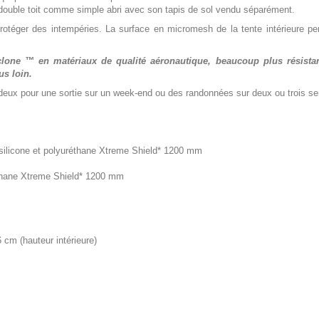
e double toit comme simple abri avec son tapis de sol vendu séparément.
protéger des intempéries. La surface en micromesh de la tente intérieure per
lone ™ en matériaux de qualité aéronautique, beaucoup plus résistant
us loin.
 à deux pour une sortie sur un week-end ou des randonnées sur deux ou trois s
silicone et polyuréthane Xtreme Shield* 1200 mm
éthane Xtreme Shield* 1200 mm
cm (hauteur intérieure)