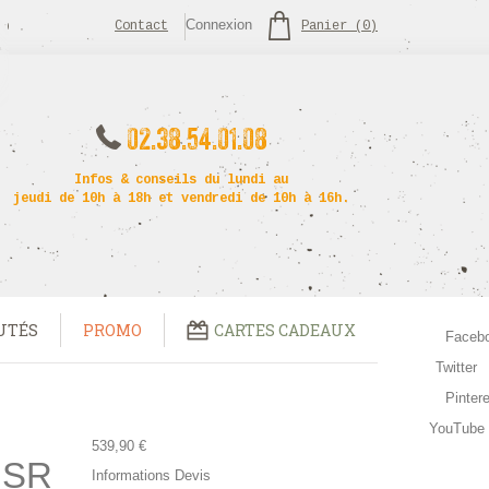
Connexion
Contact
Panier
(
0
)
02.38.54.01.08
Infos & conseils du lundi au
jeudi de 10h à 18h et vendredi de 10h à 16h.
UTÉS
PROMO
CARTES CADEAUX
Faceb
Twitter
Pinter
YouTube
539,90 €
 MSR
Informations Devis