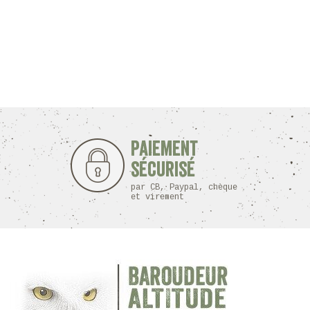
Paiement
sécurisé
par CB, Paypal, chèque
et virement