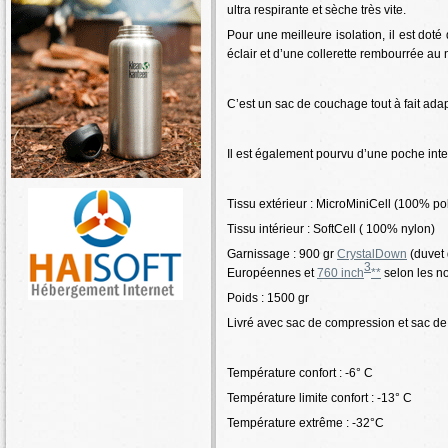
ultra respirante et sèche très vite.
Pour une meilleure isolation, il est doté 
éclair et d’une collerette rembourrée a
C’est un sac de couchage tout à fait ad
Il est également pourvu d’une poche inte
Tissu extérieur : MicroMiniCell (100% pol
Tissu intérieur : SoftCell ( 100% nylon)
Garnissage : 900 gr
CrystalDown
(duvet 
3
Européennes et
760 inch
**
selon les n
Poids : 1500 gr
Livré avec sac de compression et sac d
Température confort : -6° C
Température limite confort : -13° C
Température extrême : -32°C