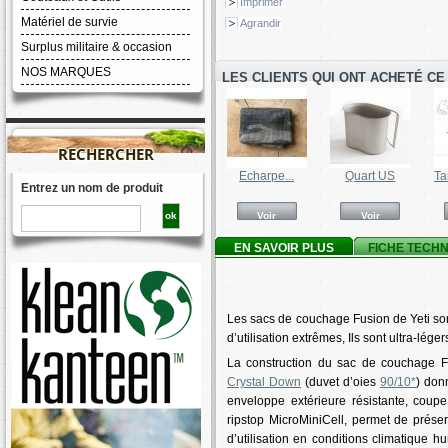
Imprimer
Matériel de survie
Agrandir
Surplus militaire & occasion
NOS MARQUES
LES CLIENTS QUI ONT ACHETÉ CE
RECHERCHER
Echarpe...
Quart US
Ta
Entrez un nom de produit
Voir
Voir
EN SAVOIR PLUS
FICHE TECH
Les sacs de couchage Fusion de Yeti sont
d’utilisation extrêmes, Ils sont ultra-lég
La construction du sac de couchage 
Crystal Down
(duvet d’oies
90/10*
) don
enveloppe extérieure résistante, coupe
ripstop MicroMiniCell, permet de préser
d’utilisation en conditions climatique 