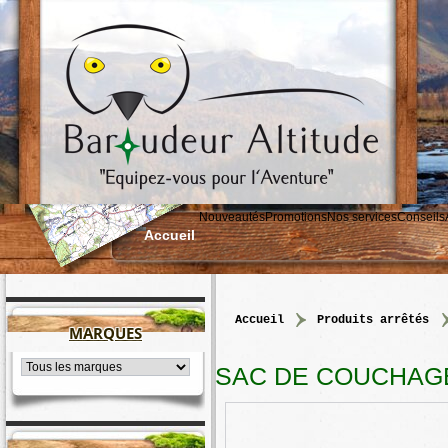
Nouveautés
Promotions
Nos services
Conseils
Accueil
accueil
>
produits arrêtés
MARQUES
SAC DE COUCHAGE