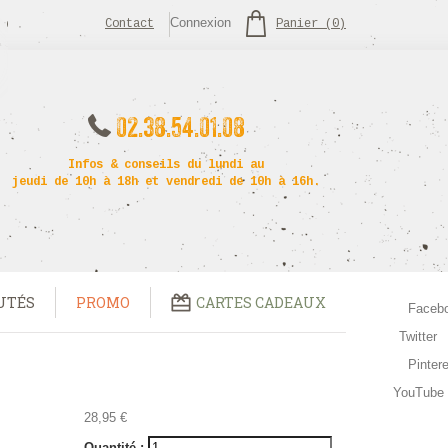
Connexion
Contact
Panier
(
0
)
02.38.54.01.08
Infos & conseils du lundi au
jeudi de 10h à 18h et vendredi de 10h à 16h.
UTÉS
PROMO
CARTES CADEAUX
Faceb
Twitter
Pinter
YouTube
28,95 €
Quantité :