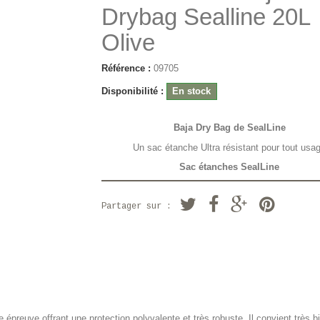
Drybag Sealline 20L
Olive
Référence :
09705
Disponibilité :
En stock
Baja Dry Bag de SealLine
Un sac étanche Ultra résistant pour tout usa
Sac étanches SealLine
Partager sur :
preuve offrant une protection polyvalente et très robuste. Il convient très b