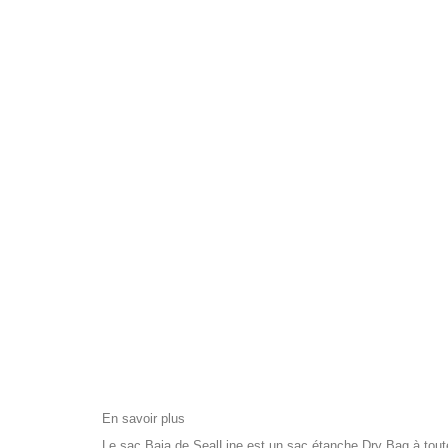
En savoir plus
Le sac Baja de SealLine est un sac étanche Dry Bag à toute é