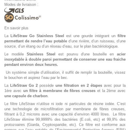
Modes de livraison :
En savoir plus
La
LifeStraw Go Stainless Steel
est une gourde intégrant un
filtre
permettant de rendre l’eau potable
d’une rivière, d’un ruisseau, d’une
source, d’un étang ou d’un réseau d’eau, sur le plan bactériologique.
Le modèle
Stainless Steel
est pourvu d'une bouteille en
acier
inoxydable à double paroi permettant de conserver une eau fraiche
pendant environ deux heures.
Un système simple d’utilisation, il suffit de remplir la bouteille, vissez
le bouchon et aspirez l’eau par le bec.
La
LifeStraw Go 2
possède
une filtration en 2 étapes
avec pour la
1ère avec
un filtre à membrane de fibres creuses
et la 2ème avec
une capsule de charbon
.
Le filtre LifeStraw n’utilise ni iode ni particules de résine iodée. C’est
une technologie de microfiltration par membrane de fibres creuses,
filtrant à 0,2 microns avec une capacité d’environ 4000 litres. Le filtre
LifeStraw élimine 99,9999% des bactéries (E.coli, etc) et 99,9% des
protozoaires (Giarda, Cryptosparidie, etc). Ce filtre est conforme aux
normes sur l’eau potable de l’Environmental Protection Agency (EPA)