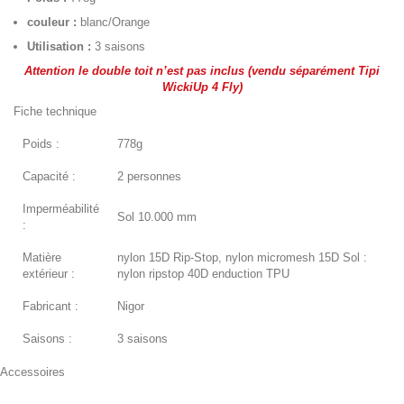
couleur :
blanc/Orange
Utilisation :
3 saisons
Attention le double toit n’est pas inclus (vendu séparément
Tipi
WickiUp 4 Fly
)
Fiche technique
Poids :
778g
Capacité :
2 personnes
Imperméabilité
Sol 10.000 mm
:
Matière
nylon 15D Rip-Stop, nylon micromesh 15D Sol :
extérieur :
nylon ripstop 40D enduction TPU
Fabricant :
Nigor
Saisons :
3 saisons
Accessoires