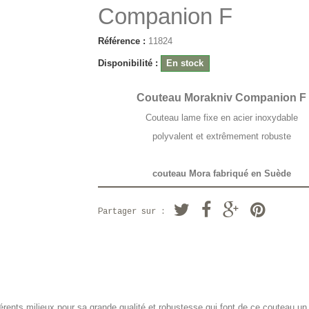
Companion F
Référence :
11824
Disponibilité :
En stock
Couteau Morakniv Companion F
Couteau lame fixe en acier inoxydable
polyvalent et extrêmement robuste
couteau Mora fabriqué en Suède
Partager sur :
érents milieux pour sa grande qualité et robustesse qui font de ce couteau un