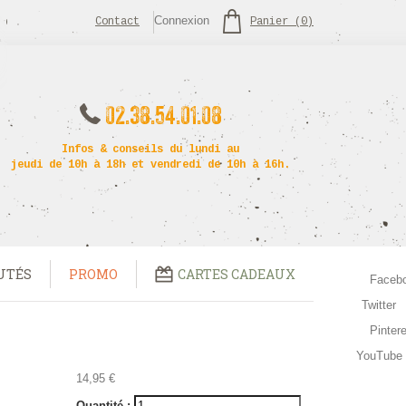
Connexion
Contact
Panier
(
0
)
02.38.54.01.08
Infos & conseils du lundi au
jeudi de 10h à 18h et vendredi de 10h à 16h.
UTÉS
PROMO
CARTES CADEAUX
Faceb
Twitter
Pinter
YouTube
14,95 €
Quantité :