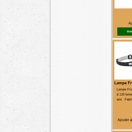
Aj
Voir
Lampe Fr
Lampe Fron
à 120 lume
ans Fabri
Ajouter a