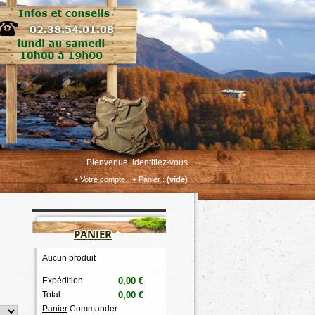
Bienvenue, identifiez-vous
+ Votre compte
+ Panier :
(vide)
PANIER
Aucun produit
Expédition
0,00 €
Total
0,00 €
Panier
Commander