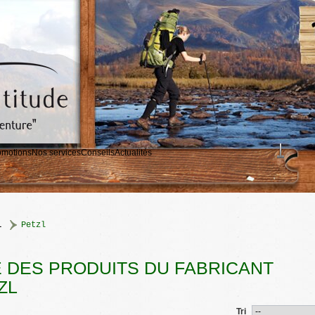
omotions
Nos services
Conseils
Actualités
l
>
Petzl
E DES PRODUITS DU FABRICANT
ZL
Tri