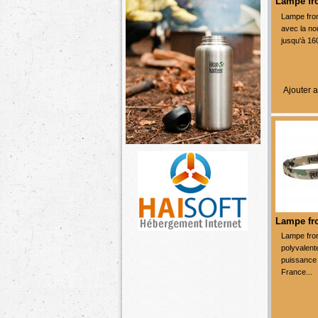
Lampe fro
Lampe fron
avec la n
jusqu'à 16
Ajouter a
Lampe fr
Lampe fron
polyvalen
puissance
France...