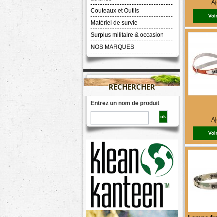
Aj
Couteaux et Outils
Voir
Matériel de survie
Surplus militaire & occasion
NOS MARQUES
RECHERCHER
Entrez un nom de produit
Aj
Voir