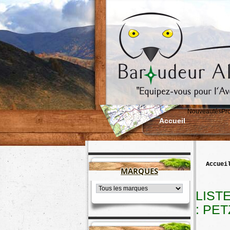
Nouveautés
Pr
Accueil
accuei
MARQUES
LIST
: PET