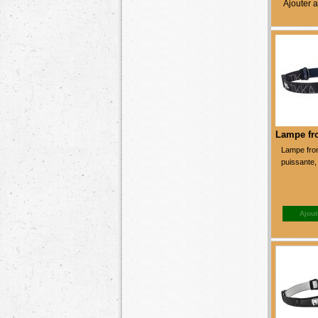
Ajouter a
Lampe fro
Lampe fron
puissante,
Ajout