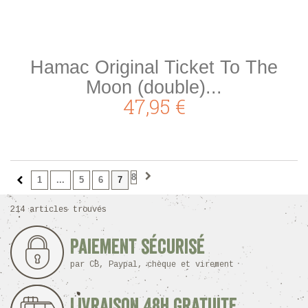
Hamac Original Ticket To The
Moon (double)...
47,95 €
8
1
...
5
6
7
214 articles trouvés
Paiement sécurisé
par CB, Paypal, chèque et virement
Livraison 48h Gratuite