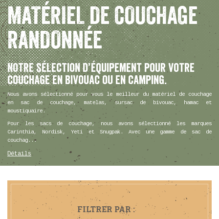
MATÉRIEL DE COUCHAGE
RANDONNÉE
Notre sélection d’équipement pour votre
couchage en bivouac ou en camping.
Nous avons sélectionné pour vous le meilleur du matériel de couchage
en sac de couchage, matelas, sursac de bivouac, hamac et
moustiquaire.
Pour les sacs de couchage, nous avons sélectionné les marques
Carinthia, Nordisk, Yeti et Snugpak. Avec une gamme de sac de
couchag...
Détails
FILTRER PAR :