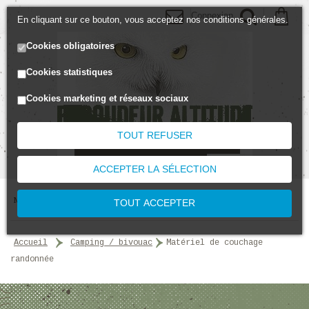
Connexion
En cliquant sur ce bouton, vous acceptez nos conditions générales.
Cookies obligatoires
Cookies statistiques
Cookies marketing et réseaux sociaux
TOUT REFUSER
ACCEPTER LA SÉLECTION
MENU
TOUT ACCEPTER
accueil
>
camping / bivouac
>
Matériel de couchage
randonnée