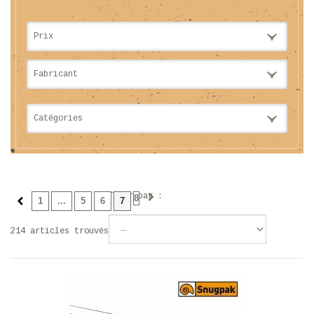
Prix
Fabricant
Catégories
Trier par :
8
1
...
5
6
7
214 articles trouvés