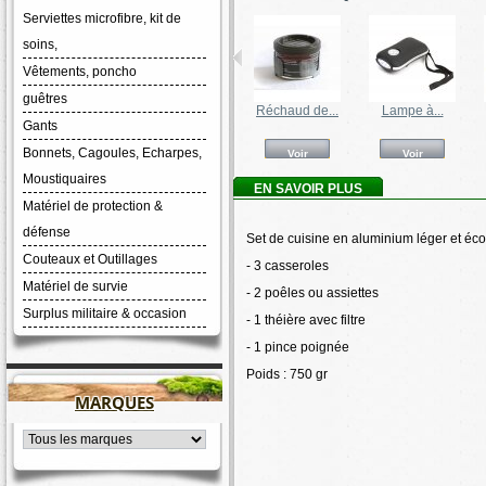
Serviettes microfibre, kit de
soins,
Vêtements, poncho
guêtres
Micropur...
Sac à dos...
Réchaud de...
Lampe à...
Gants
Bonnets, Cagoules, Echarpes,
Voir
Voir
Voir
Voir
Moustiquaires
EN SAVOIR PLUS
Matériel de protection &
défense
Set de cuisine en aluminium léger et é
Couteaux et Outillages
- 3 casseroles
Matériel de survie
- 2 poêles ou assiettes
Surplus militaire & occasion
- 1 théière avec filtre
- 1 pince poignée
Poids : 750 gr
MARQUES