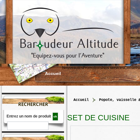
Nouveautés
Promotions
Nos services
Conseils
Accueil
accueil
>
popote, vaisselle 
RECHERCHER
SET DE CUISINE
Entrez un nom de produit