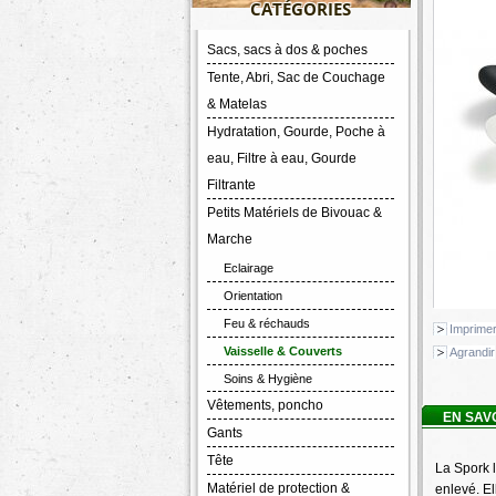
CATÉGORIES
Sacs, sacs à dos & poches
Tente, Abri, Sac de Couchage
& Matelas
Hydratation, Gourde, Poche à
eau, Filtre à eau, Gourde
Filtrante
Petits Matériels de Bivouac &
Marche
Eclairage
Orientation
Feu & réchauds
Imprime
Vaisselle & Couverts
Agrandir
Soins & Hygiène
Vêtements, poncho
EN SAV
Gants
Tête
La Spork l
Matériel de protection &
enlevé. El