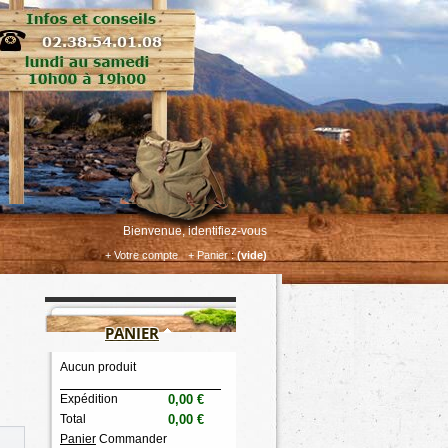
Bienvenue, identifiez-vous
+ Votre compte
+ Panier :
(vide)
PANIER
Aucun produit
Expédition
0,00 €
Total
0,00 €
Panier
Commander