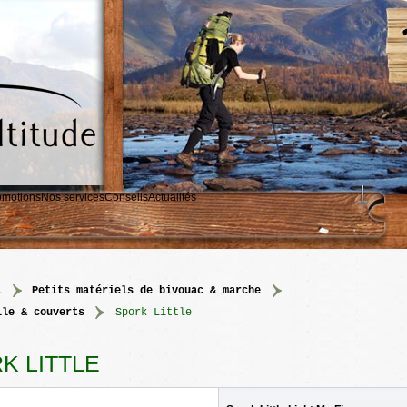
omotions
Nos services
Conseils
Actualités
l
>
petits matériels de bivouac & marche
>
lle & couverts
>
Spork Little
K LITTLE