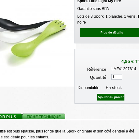
Spork Little Light My Fire
Garantie sans BPA
Lots de 3 Spork 1 blanche, 1 verte, 
noire
Plus de détails
4,95 €
T
LMF41297614
Référence :
Quantité :
Disponibilité :
En stock
r
OIR PLUS
FICHE TECHNIQUE
ittle est plus épaisse, plus
ronde que la Spork originale et son côté dentelé a été
le est idéale pour les enfants.