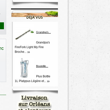
1
DÉJÀ VUS
Grandpa's...
Grandpa's
FireFork Light My Fire
TC
Broche...
Bouteille...
Plus Bottle
1L Platypus Légère et...