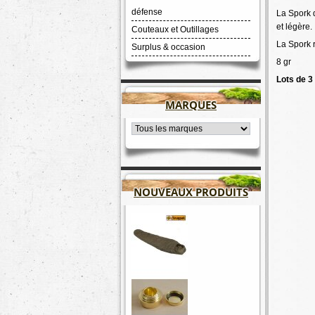
défense
La Spork d
et légère.
Couteaux et Outillages
La Spork r
Surplus & occasion
8 gr
Lots de 3
MARQUES
NOUVEAUX PRODUITS