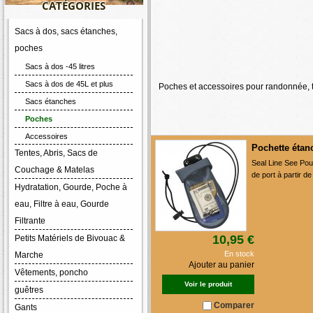
CATÉGORIES
Sacs à dos, sacs étanches,
poches
Sacs à dos -45 litres
Sacs à dos de 45L et plus
Poches et accessoires pour randonnée, tr
Sacs étanches
Poches
Accessoires
Pochette étan
Tentes, Abris, Sacs de
Seal Line See Pou
Couchage & Matelas
de port à partir d
Hydratation, Gourde, Poche à
eau, Filtre à eau, Gourde
Filtrante
10,95 €
Petits Matériels de Bivouac &
En stock
Marche
Ajouter au panier
Vêtements, poncho
Voir le produit
guêtres
Comparer
Gants