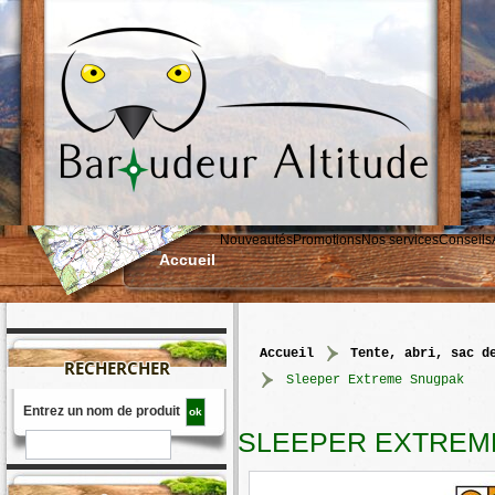
Nouveautés
Promotions
Nos services
Conseils
Accueil
accueil
>
tente, abri, sac d
RECHERCHER
>
Sleeper Extreme Snugpak
Entrez un nom de produit
SLEEPER EXTREM