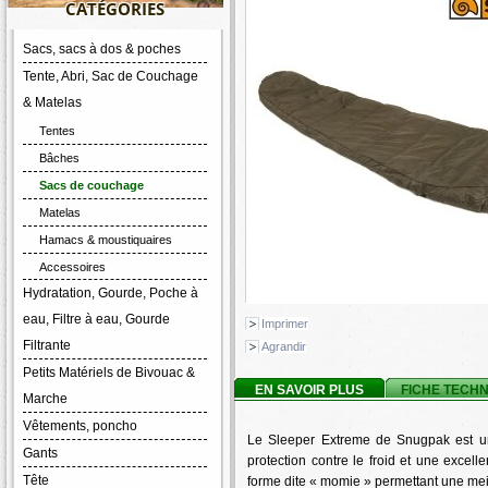
CATÉGORIES
Sacs, sacs à dos & poches
Tente, Abri, Sac de Couchage
& Matelas
Tentes
Bâches
Sacs de couchage
Matelas
Hamacs & moustiquaires
Accessoires
Hydratation, Gourde, Poche à
eau, Filtre à eau, Gourde
Imprimer
Filtrante
Agrandir
Petits Matériels de Bivouac &
EN SAVOIR PLUS
FICHE TECH
Marche
Vêtements, poncho
Le Sleeper Extreme de Snugpak est un
Gants
protection contre le froid et une excell
Tête
forme dite « momie » permettant une meil