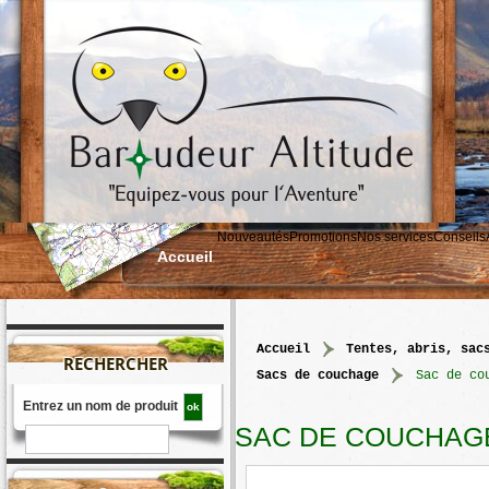
Nouveautés
Promotions
Nos services
Conseils
Accueil
accueil
>
tentes, abris, sac
RECHERCHER
sacs de couchage
>
Sac de co
Entrez un nom de produit
SAC DE COUCHAGE