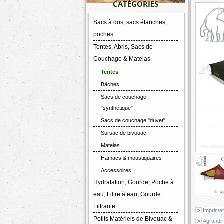
CATÉGORIES
Sacs à dos, sacs étanches,
poches
Tentes, Abris, Sacs de
Couchage & Matelas
Tentes
Bâches
Sacs de couchage
"synthétique"
Sacs de couchage "duvet"
Sursac de bivouac
Matelas
Hamacs & moustiquaires
Accessoires
Hydratation, Gourde, Poche à
eau, Filtre à eau, Gourde
Filtrante
Imprime
Petits Matériels de Bivouac &
Agrandir