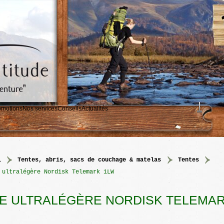
omotions
Nos services
Conseils
Actualités
l
>
tentes, abris, sacs de couchage & matelas
>
tentes
 ultralégère Nordisk Telemark 1LW
E ULTRALÉGÈRE NORDISK TELEMA