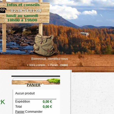
Bienvenue, identifiez-vous
+ Votre compte
+ Panier :
(vide)
PANIER
Aucun produit
RK
Expédition
0,00 €
Total
0,00 €
Panier
Commander