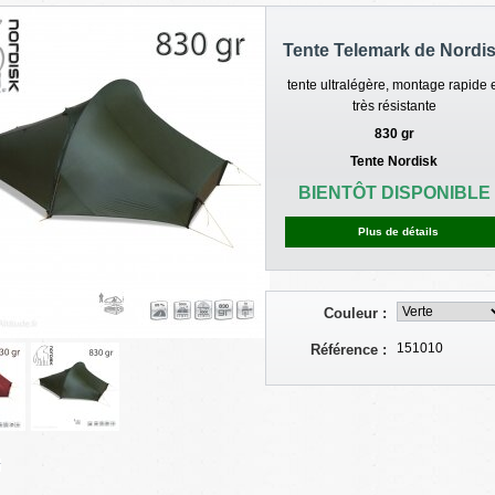
Tente Telemark de Nordi
tente ultralégère, montage rapide 
très résistante
830 gr
Tente Nordisk
BIENTÔT DISPONIBLE
Plus de détails
Couleur :
151010
Référence :
r