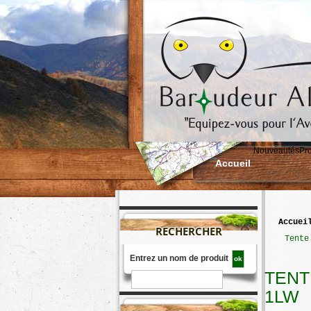
Nouveautés
Pr
Accueil
accuei
RECHERCHER
>
Tente
Entrez un nom de produit
TENT
1LW