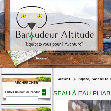
Nouveautés
Promotions
Nos services
Conseils
Accueil
accueil
>
popote, vaisselle 
RECHERCHER
SEAU À EAU PLIAB
Entrez un nom de produit