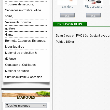
Trousses de secours,
Tarp Akka 14...
Camp A Box
sac de...
Filtre à eau...
Serviettes microfibre, kit de
soins,
Voir
Voir
Voir
Voir
Vêtements, poncho
EN SAVOIR PLUS
guêtres
Gants
Seau à eau en PVC très résistant avec un
Bonnets, Cagoules, Echarpes,
Poids : 180 gr
Moustiquaires
Matériel de protection &
défense
Couteaux et Outillages
Matériel de survie
Surplus militaire & occasion
MARQUES