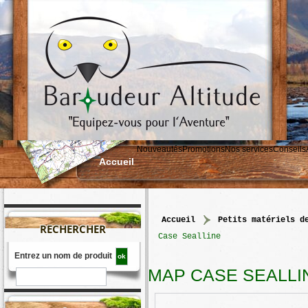
Nouveautés
Promotions
Nos services
Conseils
Accueil
accueil
>
petits matériels d
RECHERCHER
Case Sealline
Entrez un nom de produit
MAP CASE SEALLI