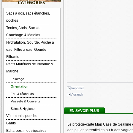
CATÉGORIES
Sacs à dos, sacs étanches,
poches
Tentes, Abris, Sacs de
Couchage & Matelas
Hydratation, Gourde, Poche à
eau, Filtre à eau, Gourde
Filtrante
Petits Matériels de Bivouac &
Marche
Eclairage
Orientation
Imprimer
Feu & réchauds
Agrandir
Vaisselle & Couverts
Soins & Hygiène
EN SAVOIR PLUS
Vêtements, poncho
Gants
Le protège-carte Map Case de Sealline est
des pluies torrentielles ou à des vagues,
Echarpes, moustiquaires