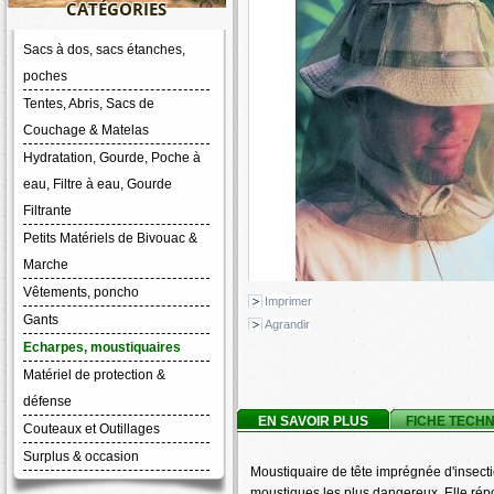
CATÉGORIES
Sacs à dos, sacs étanches,
poches
Tentes, Abris, Sacs de
Couchage & Matelas
Hydratation, Gourde, Poche à
eau, Filtre à eau, Gourde
Filtrante
Petits Matériels de Bivouac &
Marche
Vêtements, poncho
Imprimer
Gants
Agrandir
Echarpes, moustiquaires
Matériel de protection &
défense
EN SAVOIR PLUS
FICHE TECH
Couteaux et Outillages
Surplus & occasion
Moustiquaire de tête imprégnée d'insecti
moustiques les plus dangereux. Elle ré