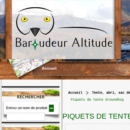
Nouveautés
Promotions
Nos services
Conseils
Accueil
accueil
>
tente, abri, sac d
RECHERCHER
>
Piquets de tente Groundhog
Entrez un nom de produit
PIQUETS DE TEN