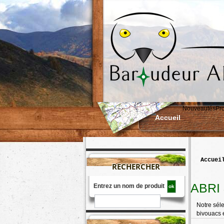
Nouveautés
Pr
Accueil
accuei
RECHERCHER
ABRI
Entrez un nom de produit
Notre séle
bivouacs e