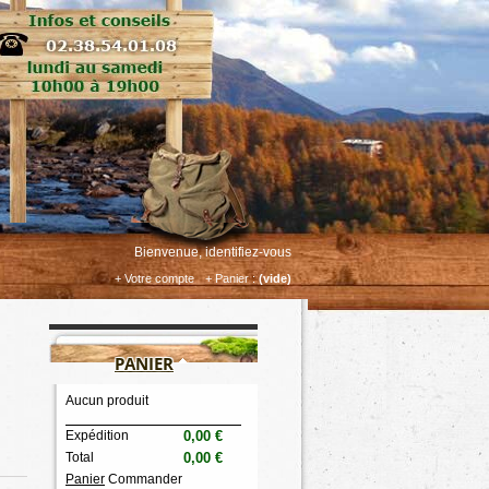
Bienvenue, identifiez-vous
+ Votre compte
+ Panier :
(vide)
PANIER
Aucun produit
Expédition
0,00 €
Total
0,00 €
Panier
Commander