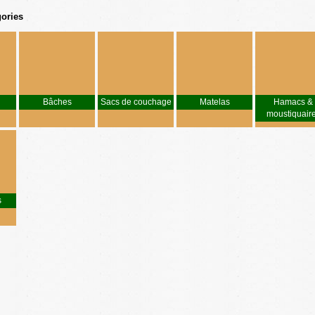
ories
Bâches
Sacs de couchage
Matelas
Hamacs &
moustiquair
s