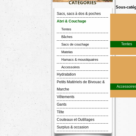
CATÉGORIES
Sous-catég
Sacs, sacs à dos & poches
Abri & Couchage
Tentes
Bâches
Tentes
Sacs de couchage
Matelas
Hamacs & moustiquaires
Accessoires
Hydratation
Petits Matériels de Bivouac &
Accessoire
Marche
Vêtements
Gants
Tête
Couteaux et Outillages
Surplus & occasion