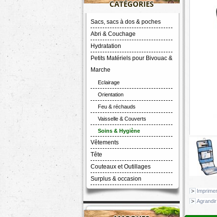
CATÉGORIES
Sacs, sacs à dos & poches
Abri & Couchage
Hydratation
Petits Matériels pour Bivouac &
Marche
Eclairage
Orientation
Feu & réchauds
Vaisselle & Couverts
Soins & Hygiène
Vêtements
Tête
Couteaux et Outillages
Surplus & occasion
Imprime
Agrandir