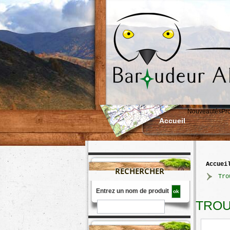
Nouveautés
Pr
Accueil
accuei
RECHERCHER
>
Tro
Entrez un nom de produit
TROU