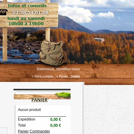
Bienvenue, identifiez-vous
+ Votre compte
+ Panier :
(vide)
PANIER
Aucun produit
Expédition
0,00 €
Total
0,00 €
Panier
Commander