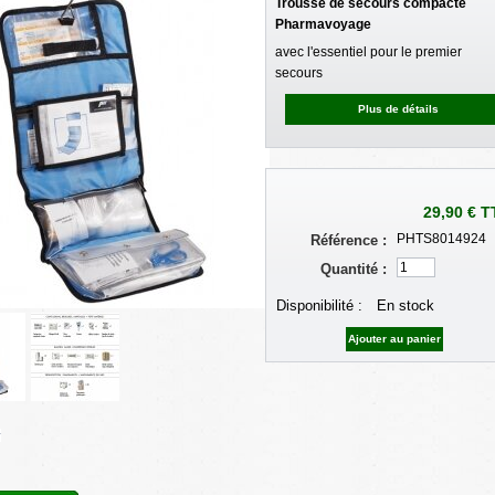
Trousse de secours compacte
Pharmavoyage
avec l'essentiel pour le premier
secours
Plus de détails
29,90 €
T
PHTS8014924
Référence :
Quantité :
Disponibilité :
En stock
r