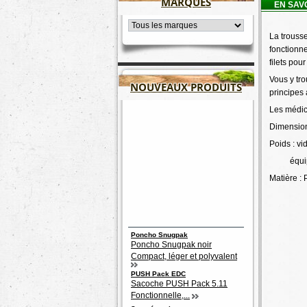
MARQUES
EN SAV
La trouss
fonctionne
filets pou
Vous y tro
NOUVEAUX PRODUITS
principes 
Les médic
Dimension
Poids : vi
équipé
Matière : 
Poncho Snugpak
Poncho Snugpak noir
Compact, léger et polyvalent
PUSH Pack EDC
Sacoche PUSH Pack 5.11
Fonctionnelle,...