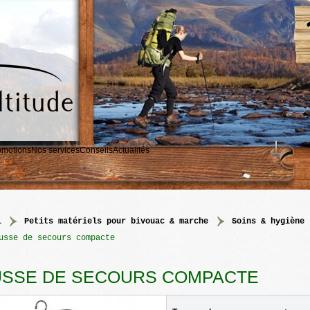
omotions
Nos services
Conseils
Actualités
l
>
petits matériels pour bivouac & marche
>
soins & hygiène
usse de secours compacte
SSE DE SECOURS COMPACTE