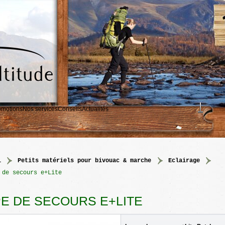
omotions
Nos services
Conseils
Actualités
l
>
petits matériels pour bivouac & marche
>
eclairage
 de secours e+Lite
E DE SECOURS E+LITE