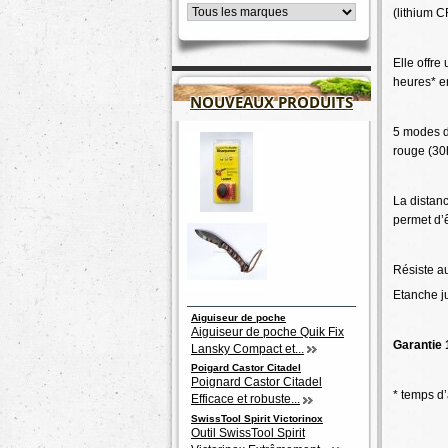
(lithium 
Elle offr
heures* 
NOUVEAUX PRODUITS
5 modes d
rouge (30h
La distan
permet d’
Résiste a
Etanche j
Aiguiseur de poche
Aiguiseur de poche Quik Fix
Garantie 
Lansky Compact et...
Poigard Castor Citadel
Poignard Castor Citadel
* temps d’
Efficace et robuste...
SwissTool Spirit Victorinox
Outil SwissTool Spirit