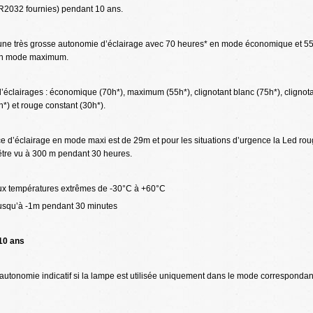
CR2032 fournies) pendant 10 ans.
e une très grosse autonomie d’éclairage avec 70 heures* en mode économique et 5
en mode maximum.
’éclairages : économique (70h*), maximum (55h*), clignotant blanc (75h*), clignot
*) et rouge constant (30h*).
ce d’éclairage en mode maxi est de 29m et pour les situations d’urgence la Led ro
être vu à 300 m pendant 30 heures.
ux températures extrêmes de -30°C à +60°C
usqu’à -1m pendant 30 minutes
10 ans
autonomie indicatif si la lampe est utilisée uniquement dans le mode correspondan