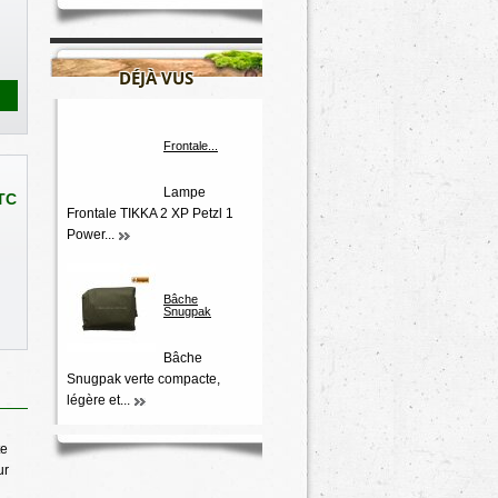
DÉJÀ VUS
Frontale...
Lampe
TC
Frontale TIKKA 2 XP Petzl 1
Power...
Bâche
Snugpak
Bâche
Snugpak verte compacte,
légère et...
te
ur