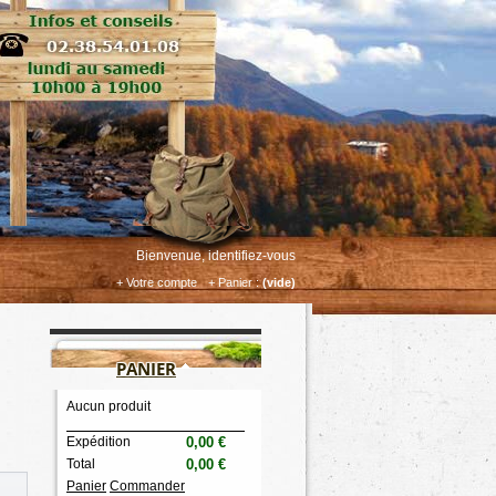
Bienvenue, identifiez-vous
+ Votre compte
+ Panier :
(vide)
PANIER
Aucun produit
Expédition
0,00 €
Total
0,00 €
Panier
Commander