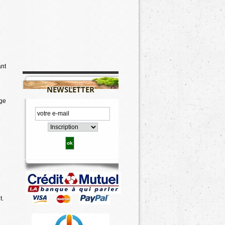
5
ant
NEWSLETTER
uge
t.