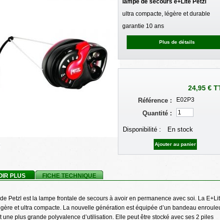
lampe de secours e+Lite Petzl
ultra compacte, légère et durable
garantie 10 ans
Plus de détails
24,95 €
T
E02P3
Référence :
Quantité :
Disponibilité :
En stock
r
OIR PLUS
FICHE TECHNIQUE
de Petzl est la lampe frontale de secours à avoir en permanence avec soi. La E+Li
légère et ultra compacte. La nouvelle génération est équipée d’un bandeau enroule
 une plus grande polyvalence d’utilisation. Elle peut être stocké avec ses 2 piles