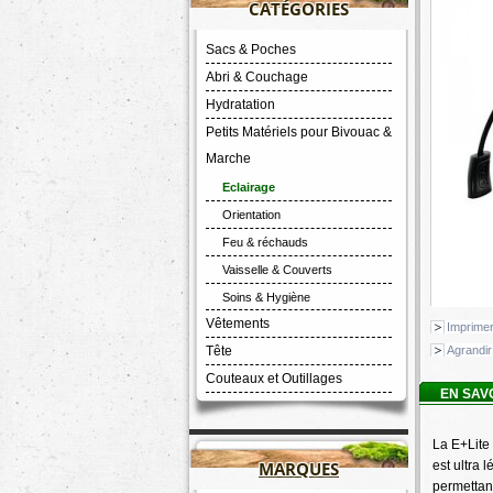
CATÉGORIES
Sacs & Poches
Abri & Couchage
Hydratation
Petits Matériels pour Bivouac &
Marche
Eclairage
Orientation
Feu & réchauds
Vaisselle & Couverts
Soins & Hygiène
Vêtements
Imprime
Tête
Agrandir
Couteaux et Outillages
EN SAV
La E+Lite 
MARQUES
est ultra 
permettant