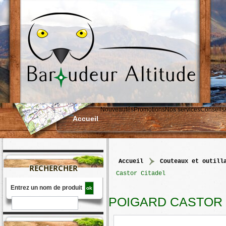
Nouveautés
Promotions
Nos services
Conseils
Accueil
accueil
>
couteaux et outill
RECHERCHER
Castor Citadel
Entrez un nom de produit
POIGARD CASTOR 