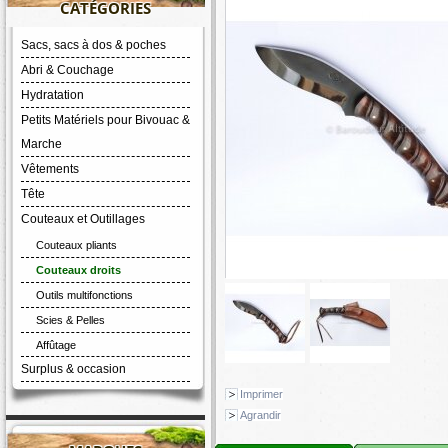
CATÉGORIES
Sacs, sacs à dos & poches
Abri & Couchage
Hydratation
Petits Matériels pour Bivouac &
Marche
Vêtements
Tête
Couteaux et Outillages
Couteaux pliants
Couteaux droits
Outils multifonctions
Scies & Pelles
Affûtage
Surplus & occasion
Imprimer
Agrandir