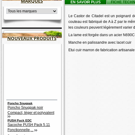
MARQUES
EN SAVOIR PLUS
FICHE TECH
Le Castor de Citadel est un poignard 
couteau est fabriqué de A à Z par le mêm
les couleurs peuvent légèrement varier d'
La lame est forgée dans un acier N690Co
NOUVEAUX PRODUITS
Manche en palissandre avec lacet cuir
Etui cuir marron de fabrication artisanale
Poncho Snugpak
Poncho Snugpak noir
Compact, léger et polyvalent
PUSH Pack EDC
Sacoche PUSH Pack 5.11
Fonctionnelle,...