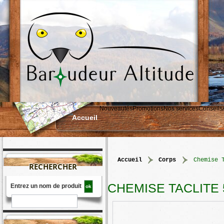
Nouveautés
Promotions
Nos services
Conseils
Accueil
accueil
>
corps
>
Chemise 
RECHERCHER
CHEMISE TACLITE 
Entrez un nom de produit