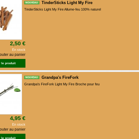
TinderSticks Light My Fire
NOUVEAU
TinderSticks Light My Fire Allume-feu 100% naturel
2,50 €
En stock
outer au panier
 le produit
Grandpa's FireFork
NOUVEAU
Grandpa's FireFork Light My Fire Broche pour feu
4,95 €
En stock
outer au panier
 le produit