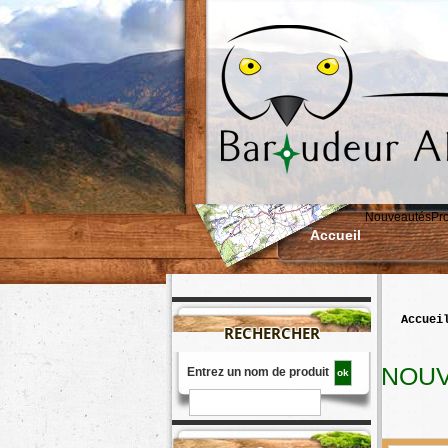
Nouveautés
Pr
Accueil
accuei
RECHERCHER
NOUV
Entrez un nom de produit