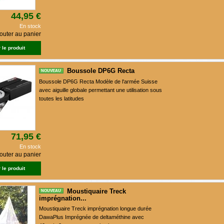
44,95 €
En stock
outer au panier
 le produit
Boussole DP6G Recta
NOUVEAU
Boussole DP6G Recta Modèle de l'armée Suisse
avec aiguille globale permettant une utilisation sous
toutes les latitudes
71,95 €
En stock
outer au panier
 le produit
Moustiquaire Treck
NOUVEAU
imprégnation...
Moustiquaire Treck imprégnation longue durée
DawaPlus Imprégnée de deltaméthine avec