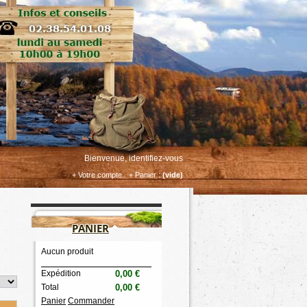
Bienvenue, identifiez-vous
+ Votre compte
+ Panier :
(vide)
PANIER
Aucun produit
Expédition
0,00 €
Total
0,00 €
Panier
Commander