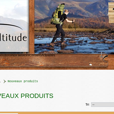
omotions
Nos services
Conseils
Actualités
l
>
Nouveaux produits
EAUX PRODUITS
Tri