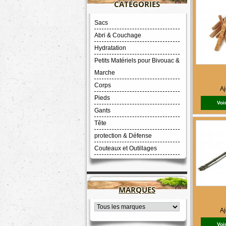
CATÉGORIES
Sacs
Abri & Couchage
Hydratation
Petits Matériels pour Bivouac &
Marche
Corps
Aj
Pieds
Voir
Gants
Tête
protection & Défense
Couteaux et Outillages
MARQUES
Aj
Voir