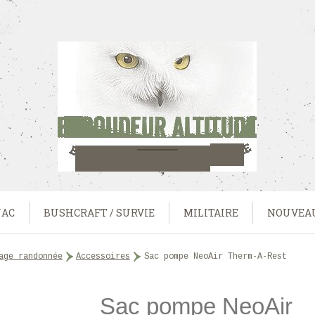
UAC
BUSHCRAFT / SURVIE
MILITAIRE
NOUVEA
hage randonnée
>
accessoires
>
Sac pompe NeoAir Therm-A-Rest
Sac pompe NeoAir