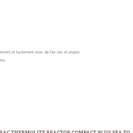
ment et facilement avec de l'air sec et propre.
res.
.
SAC THERMOLITE REACTOR COMPACT PLUS SEA TO..